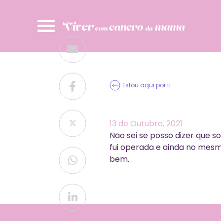
Skip
to
Viver com Cancro da Mama
content
Estou aqui por ti
13 de Outubro, 2021
Não sei se posso dizer que 
fui operada e ainda no mesmo
bem.